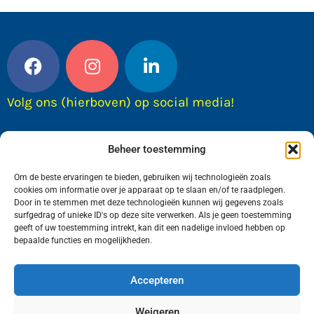
Volg ons (hierboven) op social media!
Beheer toestemming
Om de beste ervaringen te bieden, gebruiken wij technologieën zoals
cookies om informatie over je apparaat op te slaan en/of te raadplegen.
Door in te stemmen met deze technologieën kunnen wij gegevens zoals
surfgedrag of unieke ID's op deze site verwerken. Als je geen toestemming
geeft of uw toestemming intrekt, kan dit een nadelige invloed hebben op
bepaalde functies en mogelijkheden.
Wij van FranekerActueel.nl verzorgen het nieuws
in de Gemeente Waadhoeke. Met als hoofdplaats
Accepteren
Franeker.
Weigeren