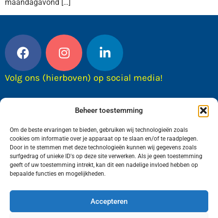
maandagavond […]
Volg ons (hierboven) op social media!
Beheer toestemming
Om de beste ervaringen te bieden, gebruiken wij technologieën zoals
cookies om informatie over je apparaat op te slaan en/of te raadplegen.
Door in te stemmen met deze technologieën kunnen wij gegevens zoals
surfgedrag of unieke ID's op deze site verwerken. Als je geen toestemming
geeft of uw toestemming intrekt, kan dit een nadelige invloed hebben op
bepaalde functies en mogelijkheden.
Wij van FranekerActueel.nl verzorgen het nieuws
in de Gemeente Waadhoeke. Met als hoofdplaats
Accepteren
Franeker.