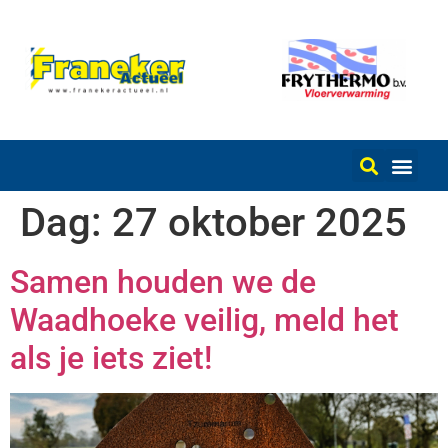
Dag:
27 oktober 2025
Samen houden we de
Waadhoeke veilig, meld het
als je iets ziet!