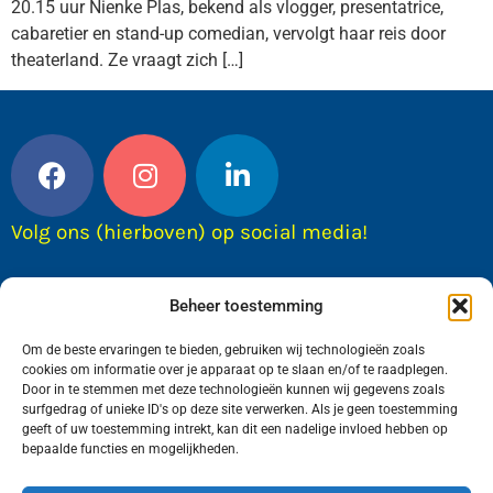
20.15 uur Nienke Plas, bekend als vlogger, presentatrice,
cabaretier en stand-up comedian, vervolgt haar reis door
theaterland. Ze vraagt zich […]
Volg ons (hierboven) op social media!
Beheer toestemming
Om de beste ervaringen te bieden, gebruiken wij technologieën zoals
cookies om informatie over je apparaat op te slaan en/of te raadplegen.
Door in te stemmen met deze technologieën kunnen wij gegevens zoals
surfgedrag of unieke ID's op deze site verwerken. Als je geen toestemming
geeft of uw toestemming intrekt, kan dit een nadelige invloed hebben op
bepaalde functies en mogelijkheden.
Wij van FranekerActueel.nl verzorgen het nieuws
in de Gemeente Waadhoeke. Met als hoofdplaats