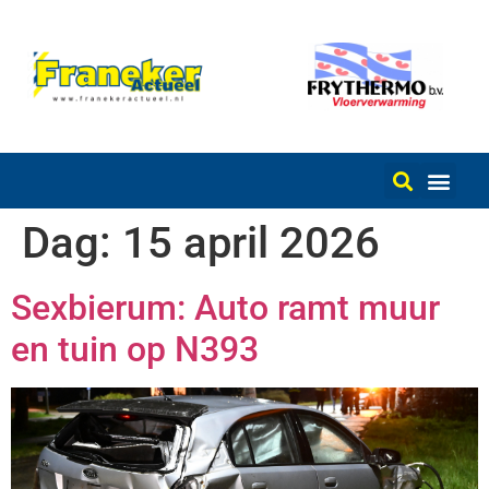
Dag:
15 april 2026
Sexbierum: Auto ramt muur
en tuin op N393