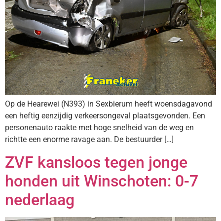
Op de Hearewei (N393) in Sexbierum heeft woensdagavond
een heftig eenzijdig verkeersongeval plaatsgevonden. Een
personenauto raakte met hoge snelheid van de weg en
richtte een enorme ravage aan. De bestuurder […]
ZVF kansloos tegen jonge
honden uit Winschoten: 0-7
nederlaag