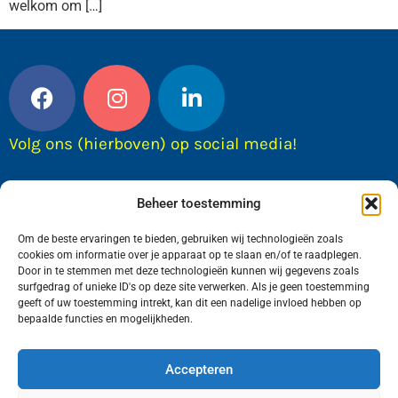
welkom om […]
Volg ons (hierboven) op social media!
Beheer toestemming
Om de beste ervaringen te bieden, gebruiken wij technologieën zoals
cookies om informatie over je apparaat op te slaan en/of te raadplegen.
Door in te stemmen met deze technologieën kunnen wij gegevens zoals
surfgedrag of unieke ID's op deze site verwerken. Als je geen toestemming
geeft of uw toestemming intrekt, kan dit een nadelige invloed hebben op
bepaalde functies en mogelijkheden.
Wij van FranekerActueel.nl verzorgen het nieuws
in de Gemeente Waadhoeke. Met als hoofdplaats
Accepteren
Franeker.