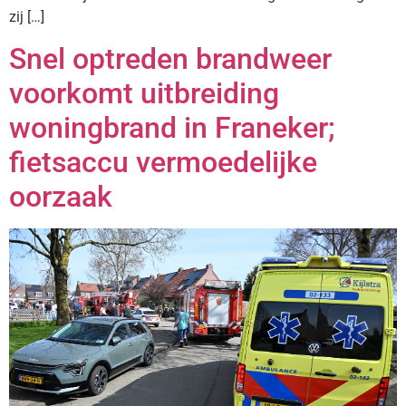
zij […]
Snel optreden brandweer
voorkomt uitbreiding
woningbrand in Franeker;
fietsaccu vermoedelijke
oorzaak