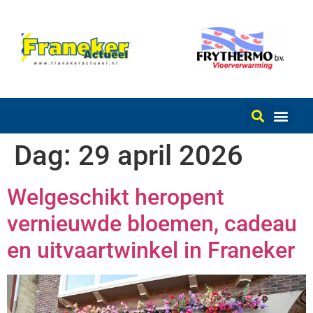
Dag:
29 april 2026
Welgeschikt heropent
vernieuwde bloemen, cadeau
en uitvaartwinkel in Franeker