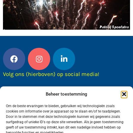
Volg ons (hierboven) op social media!
Beheer toestemming
Om de beste ervaringen te bieden, gebruiken wij technologieën zoals
cookies om informatie over je apparaat op te slaan en/of te raadplegen.
Door in te stemmen met deze technologieën kunnen wij gegevens zoals
surfgedrag of unieke ID's op deze site verwerken. Als je geen toestemming
geeft of uw toestemming intrekt, kan dit een nadelige invloed hebben op
bepaalde functies en mogelijkheden.