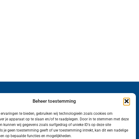
Wij van FranekerActueel.nl verzorgen het nieuws
Beheer toestemming
in de Gemeente Waadhoeke. Met als hoofdplaats
ervaringen te bieden, gebruiken wij technologieën zoals cookies om
Franeker.
ver je apparaat op te slaan en/of te raadplegen. Door in te stemmen met deze
n kunnen wij gegevens zoals surfgedrag of unieke ID's op deze site
ls je geen toestemming geeft of uw toestemming intrekt, kan dit een nadelige
en op bepaalde functies en mogelijkheden.