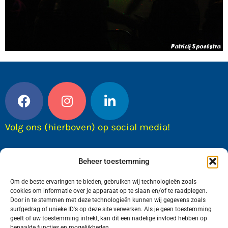
Volg ons (hierboven) op social media!
Beheer toestemming
Om de beste ervaringen te bieden, gebruiken wij technologieën zoals
cookies om informatie over je apparaat op te slaan en/of te raadplegen.
Door in te stemmen met deze technologieën kunnen wij gegevens zoals
surfgedrag of unieke ID's op deze site verwerken. Als je geen toestemming
geeft of uw toestemming intrekt, kan dit een nadelige invloed hebben op
bepaalde functies en mogelijkheden.