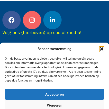
Volg ons (hierboven) op social media!
Beheer toestemming
Om de beste ervaringen te bieden, gebruiken wij technologieën zoals
cookies om informatie over je apparaat op te slaan en/of te raadplegen.
Door in te stemmen met deze technologieën kunnen wij gegevens zoals
surfgedrag of unieke ID's op deze site verwerken. Als je geen toestemming
geeft of uw toestemming intrekt, kan dit een nadelige invloed hebben op
bepaalde functies en mogelijkheden.
Wij van FranekerActueel.nl verzorgen het nieuws
in de Gemeente Waadhoeke. Met als hoofdplaats
Accepteren
Franeker.
Weigeren