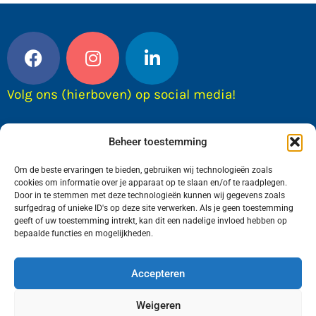
Volg ons (hierboven) op social media!
Beheer toestemming
Om de beste ervaringen te bieden, gebruiken wij technologieën zoals
cookies om informatie over je apparaat op te slaan en/of te raadplegen.
Door in te stemmen met deze technologieën kunnen wij gegevens zoals
surfgedrag of unieke ID's op deze site verwerken. Als je geen toestemming
geeft of uw toestemming intrekt, kan dit een nadelige invloed hebben op
bepaalde functies en mogelijkheden.
Wij van FranekerActueel.nl verzorgen het nieuws
in de Gemeente Waadhoeke. Met als hoofdplaats
Accepteren
Franeker.
Weigeren