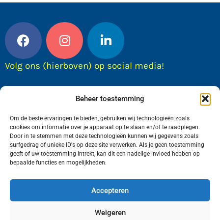
Volg ons (hierboven) op social media!
Beheer toestemming
Om de beste ervaringen te bieden, gebruiken wij technologieën zoals
cookies om informatie over je apparaat op te slaan en/of te raadplegen.
Door in te stemmen met deze technologieën kunnen wij gegevens zoals
surfgedrag of unieke ID's op deze site verwerken. Als je geen toestemming
geeft of uw toestemming intrekt, kan dit een nadelige invloed hebben op
bepaalde functies en mogelijkheden.
Wij van FranekerActueel.nl verzorgen het nieuws
in de Gemeente Waadhoeke. Met als hoofdplaats
Accepteren
Franeker.
Weigeren