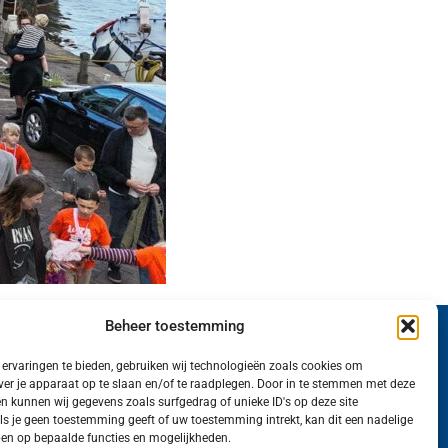
Beheer toestemming
Wij van FranekerActueel.nl verzorgen het nieuws
ervaringen te bieden, gebruiken wij technologieën zoals cookies om
in de Gemeente Waadhoeke. Met als hoofdplaats
ver je apparaat op te slaan en/of te raadplegen. Door in te stemmen met deze
n kunnen wij gegevens zoals surfgedrag of unieke ID's op deze site
Franeker.
ls je geen toestemming geeft of uw toestemming intrekt, kan dit een nadelige
en op bepaalde functies en mogelijkheden.