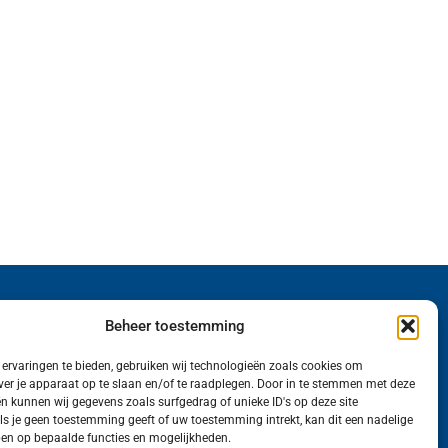
Wij van FranekerActueel.nl verzorgen het nieuws
Beheer toestemming
in de Gemeente Waadhoeke. Met als hoofdplaats
ervaringen te bieden, gebruiken wij technologieën zoals cookies om
Franeker.
ver je apparaat op te slaan en/of te raadplegen. Door in te stemmen met deze
n kunnen wij gegevens zoals surfgedrag of unieke ID's op deze site
ls je geen toestemming geeft of uw toestemming intrekt, kan dit een nadelige
en op bepaalde functies en mogelijkheden.