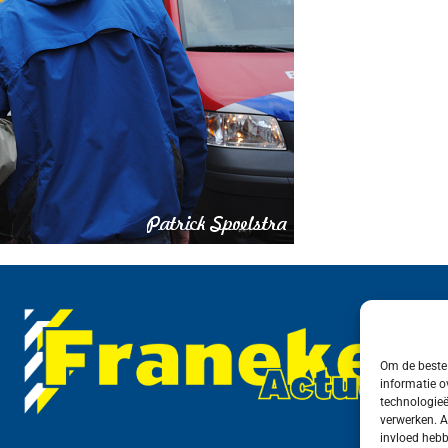
Om de beste 
informatie o
technologieë
verwerken. A
invloed hebb