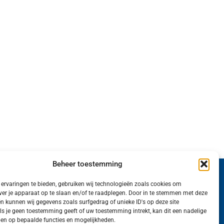
Beheer toestemming
Wij van FranekerActueel.nl verzorgen het nieuws
ervaringen te bieden, gebruiken wij technologieën zoals cookies om
ver je apparaat op te slaan en/of te raadplegen. Door in te stemmen met deze
in de Gemeente Waadhoeke. Met als hoofdplaats
n kunnen wij gegevens zoals surfgedrag of unieke ID's op deze site
ls je geen toestemming geeft of uw toestemming intrekt, kan dit een nadelige
Franeker.
en op bepaalde functies en mogelijkheden.