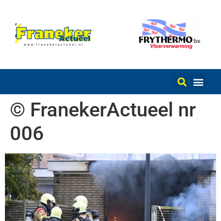
© FranekerActueel nr
006