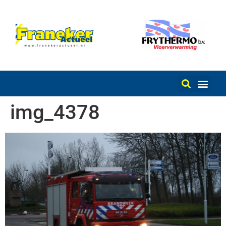
img_4378