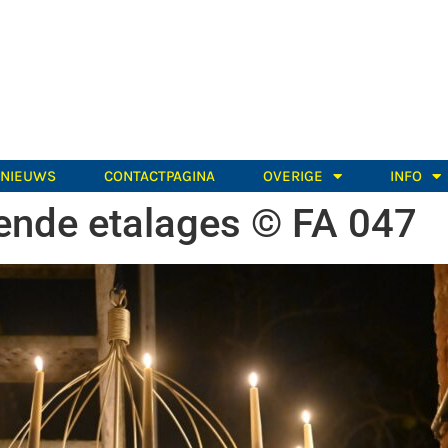
TNIEUWS
CONTACTPAGINA
OVERIGE
INFO
ende etalages © FA 047