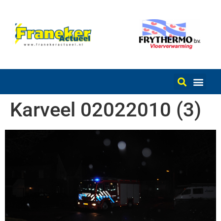
Karveel 02022010 (3)