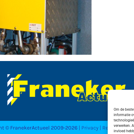
Om de beste 
informatie o
technologieë
verwerken. A
ht © FranekerActueel 2009-2026
| Privacy | Realisatie 
invloed hebb