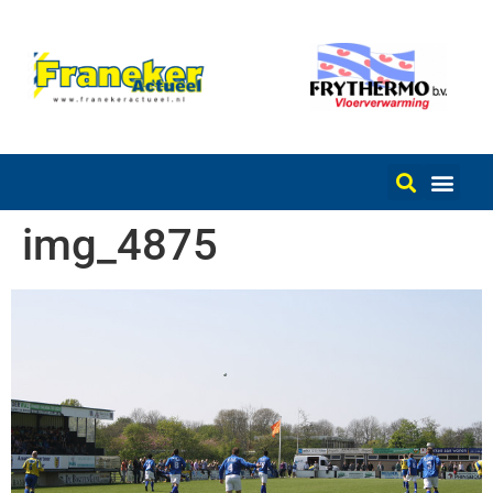
img_4875