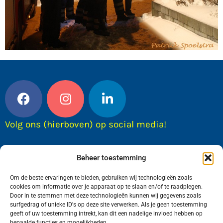
Volg ons (hierboven) op social media!
Beheer toestemming
Om de beste ervaringen te bieden, gebruiken wij technologieën zoals
cookies om informatie over je apparaat op te slaan en/of te raadplegen.
Door in te stemmen met deze technologieën kunnen wij gegevens zoals
surfgedrag of unieke ID's op deze site verwerken. Als je geen toestemming
geeft of uw toestemming intrekt, kan dit een nadelige invloed hebben op
bepaalde functies en mogelijkheden.