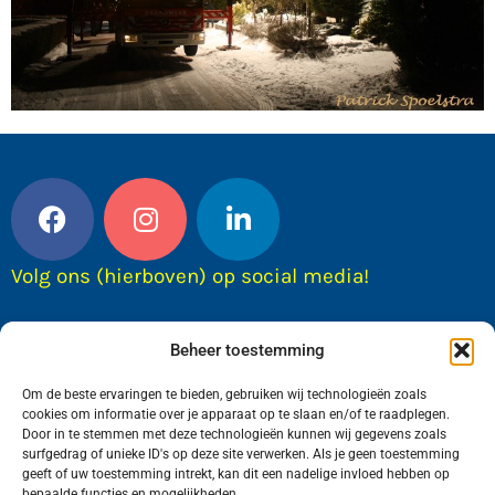
Volg ons (hierboven) op social media!
Beheer toestemming
Om de beste ervaringen te bieden, gebruiken wij technologieën zoals
cookies om informatie over je apparaat op te slaan en/of te raadplegen.
Door in te stemmen met deze technologieën kunnen wij gegevens zoals
surfgedrag of unieke ID's op deze site verwerken. Als je geen toestemming
geeft of uw toestemming intrekt, kan dit een nadelige invloed hebben op
bepaalde functies en mogelijkheden.