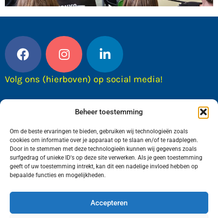
Volg ons (hierboven) op social media!
Beheer toestemming
Om de beste ervaringen te bieden, gebruiken wij technologieën zoals
cookies om informatie over je apparaat op te slaan en/of te raadplegen.
Door in te stemmen met deze technologieën kunnen wij gegevens zoals
surfgedrag of unieke ID's op deze site verwerken. Als je geen toestemming
geeft of uw toestemming intrekt, kan dit een nadelige invloed hebben op
bepaalde functies en mogelijkheden.
Wij van FranekerActueel.nl verzorgen het nieuws
in de Gemeente Waadhoeke. Met als hoofdplaats
Accepteren
Franeker.