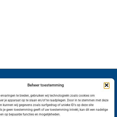
Wij van FranekerActueel.nl verzorgen het nieuws
Beheer toestemming
in de Gemeente Waadhoeke. Met als hoofdplaats
ervaringen te bieden, gebruiken wij technologieën zoals cookies om
Franeker.
ver je apparaat op te slaan en/of te raadplegen. Door in te stemmen met deze
n kunnen wij gegevens zoals surfgedrag of unieke ID's op deze site
ls je geen toestemming geeft of uw toestemming intrekt, kan dit een nadelige
en op bepaalde functies en mogelijkheden.