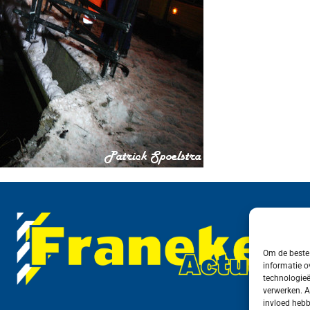
Om de beste 
informatie o
technologieë
verwerken. A
invloed hebb