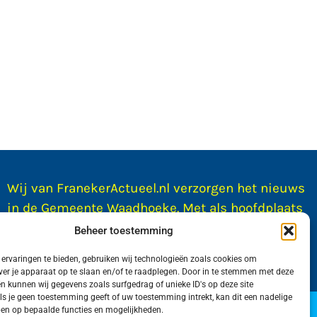
Wij van FranekerActueel.nl verzorgen het nieuws
in de Gemeente Waadhoeke. Met als hoofdplaats
Franeker.
Beheer toestemming
ervaringen te bieden, gebruiken wij technologieën zoals cookies om
ver je apparaat op te slaan en/of te raadplegen. Door in te stemmen met deze
n kunnen wij gegevens zoals surfgedrag of unieke ID's op deze site
ls je geen toestemming geeft of uw toestemming intrekt, kan dit een nadelige
door WadUp
en op bepaalde functies en mogelijkheden.