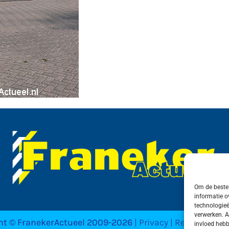
Om de beste 
informatie o
technologieë
verwerken. A
ht © FranekerActueel 2009-2026
| Privacy | Realisatie 
invloed hebb