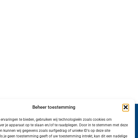
Beheer toestemming
Wij van FranekerActueel.nl verzorgen het nieuws
ervaringen te bieden, gebruiken wij technologieën zoals cookies om
ver je apparaat op te slaan en/of te raadplegen. Door in te stemmen met deze
in de Gemeente Waadhoeke. Met als hoofdplaats
n kunnen wij gegevens zoals surfgedrag of unieke ID's op deze site
ls je geen toestemming geeft of uw toestemming intrekt, kan dit een nadelige
Franeker.