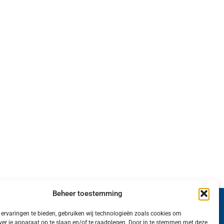
Beheer toestemming
Wij van FranekerActueel.nl verzorgen het nieuws
ervaringen te bieden, gebruiken wij technologieën zoals cookies om
ver je apparaat op te slaan en/of te raadplegen. Door in te stemmen met deze