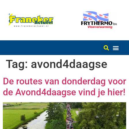
Tag:
avond4daagse
De routes van donderdag voor
de Avond4daagse vind je hier!