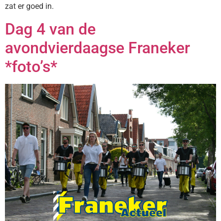
zat er goed in.
Dag 4 van de
avondvierdaagse Franeker
*foto’s*