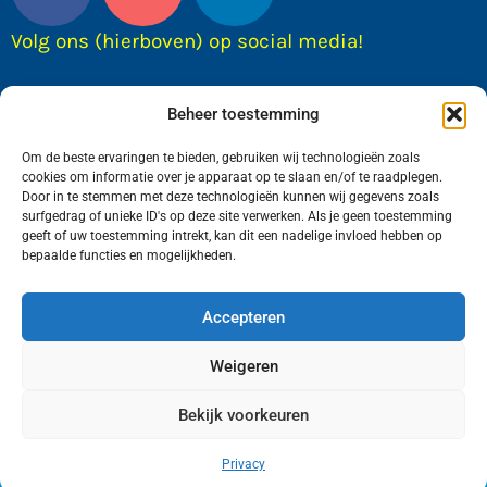
Volg ons (hierboven) op social media!
Beheer toestemming
Om de beste ervaringen te bieden, gebruiken wij technologieën zoals
cookies om informatie over je apparaat op te slaan en/of te raadplegen.
Door in te stemmen met deze technologieën kunnen wij gegevens zoals
surfgedrag of unieke ID's op deze site verwerken. Als je geen toestemming
geeft of uw toestemming intrekt, kan dit een nadelige invloed hebben op
bepaalde functies en mogelijkheden.
Wij van FranekerActueel.nl verzorgen het nieuws
in de Gemeente Waadhoeke. Met als hoofdplaats
Accepteren
Franeker.
Weigeren
Bekijk voorkeuren
Copyright © FranekerActueel 2009-2026
| Privacy |
Realisatie door WadUp
Privacy