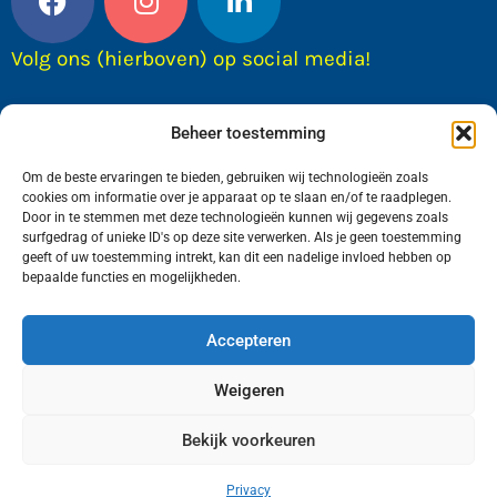
Volg ons (hierboven) op social media!
Beheer toestemming
Om de beste ervaringen te bieden, gebruiken wij technologieën zoals
cookies om informatie over je apparaat op te slaan en/of te raadplegen.
Door in te stemmen met deze technologieën kunnen wij gegevens zoals
surfgedrag of unieke ID's op deze site verwerken. Als je geen toestemming
geeft of uw toestemming intrekt, kan dit een nadelige invloed hebben op
bepaalde functies en mogelijkheden.
Wij van FranekerActueel.nl verzorgen het nieuws
in de Gemeente Waadhoeke. Met als hoofdplaats
Accepteren
Franeker.
Weigeren
Bekijk voorkeuren
Copyright © FranekerActueel 2009-2026
| Privacy |
Realisatie door WadUp
Privacy