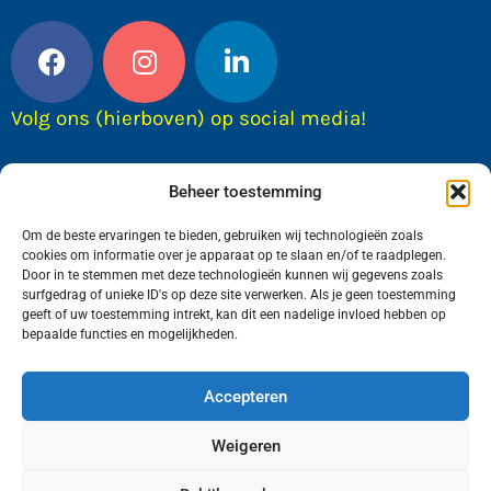
Volg ons (hierboven) op social media!
Beheer toestemming
Om de beste ervaringen te bieden, gebruiken wij technologieën zoals
cookies om informatie over je apparaat op te slaan en/of te raadplegen.
Door in te stemmen met deze technologieën kunnen wij gegevens zoals
surfgedrag of unieke ID's op deze site verwerken. Als je geen toestemming
geeft of uw toestemming intrekt, kan dit een nadelige invloed hebben op
bepaalde functies en mogelijkheden.
Wij van FranekerActueel.nl verzorgen het nieuws
in de Gemeente Waadhoeke. Met als hoofdplaats
Accepteren
Franeker.
Weigeren