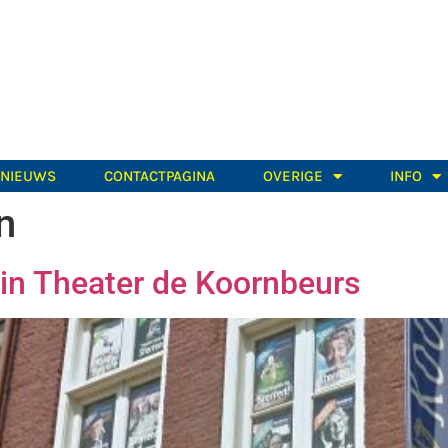
TNIEUWS
CONTACTPAGINA
OVERIGE
INFO
n
 in Theater de Koornbeurs