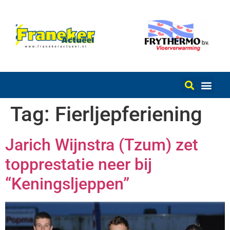
Tag:
Fierljepferiening
Jarich Wijnstra (Tzum) zet
topprestatie neer bij
“Keningsljeppen”