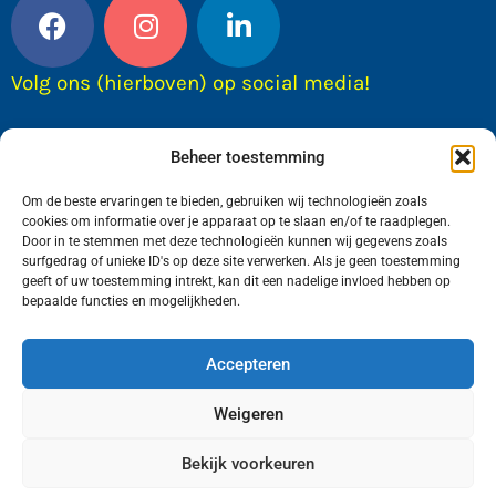
Volg ons (hierboven) op social media!
Beheer toestemming
Om de beste ervaringen te bieden, gebruiken wij technologieën zoals
cookies om informatie over je apparaat op te slaan en/of te raadplegen.
Door in te stemmen met deze technologieën kunnen wij gegevens zoals
surfgedrag of unieke ID's op deze site verwerken. Als je geen toestemming
geeft of uw toestemming intrekt, kan dit een nadelige invloed hebben op
bepaalde functies en mogelijkheden.
Wij van FranekerActueel.nl verzorgen het nieuws
in de Gemeente Waadhoeke. Met als hoofdplaats
Accepteren
Franeker.
Weigeren
Bekijk voorkeuren
Copyright © FranekerActueel 2009-2026
| Privacy |