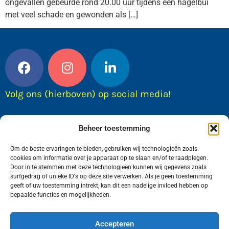
ongevallen gebeurde rond 20.00 uur tijdens een hagelbui
met veel schade en gewonden als […]
Volg ons (hierboven) op social media!
Beheer toestemming
Om de beste ervaringen te bieden, gebruiken wij technologieën zoals
cookies om informatie over je apparaat op te slaan en/of te raadplegen.
Door in te stemmen met deze technologieën kunnen wij gegevens zoals
surfgedrag of unieke ID's op deze site verwerken. Als je geen toestemming
geeft of uw toestemming intrekt, kan dit een nadelige invloed hebben op
bepaalde functies en mogelijkheden.
Wij van FranekerActueel.nl verzorgen het nieuws
in de Gemeente Waadhoeke. Met als hoofdplaats
Accepteren
Franeker.