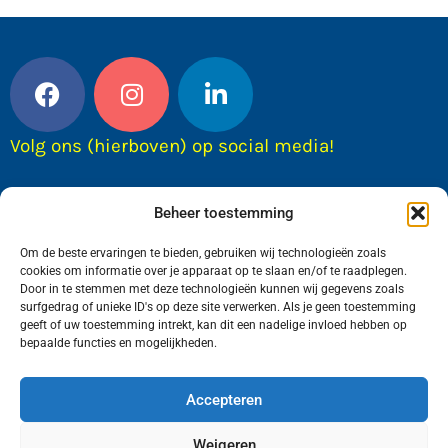
Volg ons (hierboven) op social media!
Beheer toestemming
Om de beste ervaringen te bieden, gebruiken wij technologieën zoals
cookies om informatie over je apparaat op te slaan en/of te raadplegen.
Door in te stemmen met deze technologieën kunnen wij gegevens zoals
surfgedrag of unieke ID's op deze site verwerken. Als je geen toestemming
geeft of uw toestemming intrekt, kan dit een nadelige invloed hebben op
bepaalde functies en mogelijkheden.
Wij van FranekerActueel.nl verzorgen het nieuws
in de Gemeente Waadhoeke. Met als hoofdplaats
Accepteren
Franeker.
Weigeren