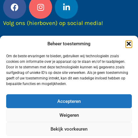
Volg ons (hierboven) op social media!
Beheer toestemming
Om de beste ervaringen te bieden, gebruiken wij technologieën zoals
cookies om informatie over je apparaat op te slaan en/of te raadplegen.
Door in te stemmen met deze technologieën kunnen wij gegevens zoals
surfgedrag of unieke ID's op deze site verwerken. Als je geen toestemming
geeft of uw toestemming intrekt, kan dit een nadelige invloed hebben op
bepaalde functies en mogelijkheden.
Wij van FranekerActueel.nl verzorgen het nieuws
in de Gemeente Waadhoeke. Met als hoofdplaats
Accepteren
Franeker.
Weigeren
Bekijk voorkeuren
Copyright © FranekerActueel 2009-2026
| Privacy |