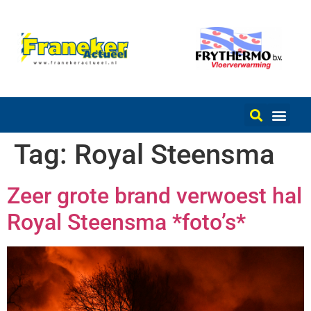
Tag:
Royal Steensma
Zeer grote brand verwoest hal
Royal Steensma *foto’s*