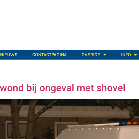
TNIEUWS
CONTACTPAGINA
OVERIGE
INFO
wond bij ongeval met shovel