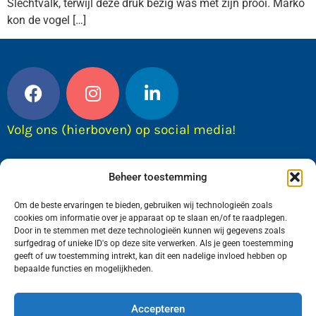
Slechtvalk, terwijl deze druk bezig was met zijn prooi. Marko
kon de vogel […]
Volg ons (hierboven) op social media!
Beheer toestemming
Om de beste ervaringen te bieden, gebruiken wij technologieën zoals
cookies om informatie over je apparaat op te slaan en/of te raadplegen.
Door in te stemmen met deze technologieën kunnen wij gegevens zoals
surfgedrag of unieke ID's op deze site verwerken. Als je geen toestemming
geeft of uw toestemming intrekt, kan dit een nadelige invloed hebben op
bepaalde functies en mogelijkheden.
Wij van FranekerActueel.nl verzorgen het nieuws
in de Gemeente Waadhoeke. Met als hoofdplaats
Accepteren
Franeker.