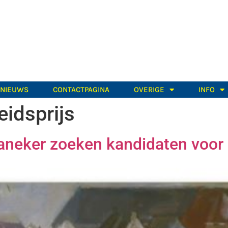
TNIEUWS
CONTACTPAGINA
OVERIGE
INFO
idsprijs
raneker zoeken kandidaten voor