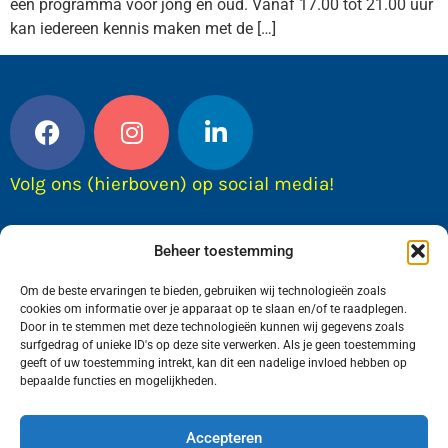
een programma voor jong en oud. Vanaf 17.00 tot 21.00 uur
kan iedereen kennis maken met de […]
Volg ons (hierboven) op social media!
Beheer toestemming
Om de beste ervaringen te bieden, gebruiken wij technologieën zoals
cookies om informatie over je apparaat op te slaan en/of te raadplegen.
Door in te stemmen met deze technologieën kunnen wij gegevens zoals
surfgedrag of unieke ID's op deze site verwerken. Als je geen toestemming
geeft of uw toestemming intrekt, kan dit een nadelige invloed hebben op
bepaalde functies en mogelijkheden.
Wij van FranekerActueel.nl verzorgen het nieuws
in de Gemeente Waadhoeke. Met als hoofdplaats
Accepteren
Franeker.