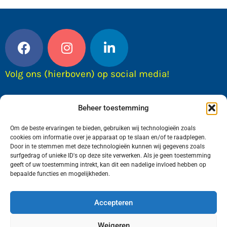
Volg ons (hierboven) op social media!
Beheer toestemming
Om de beste ervaringen te bieden, gebruiken wij technologieën zoals
cookies om informatie over je apparaat op te slaan en/of te raadplegen.
Door in te stemmen met deze technologieën kunnen wij gegevens zoals
surfgedrag of unieke ID's op deze site verwerken. Als je geen toestemming
geeft of uw toestemming intrekt, kan dit een nadelige invloed hebben op
bepaalde functies en mogelijkheden.
Wij van FranekerActueel.nl verzorgen het nieuws
in de Gemeente Waadhoeke. Met als hoofdplaats
Accepteren
Franeker.
Weigeren