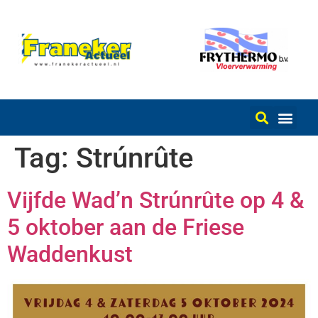
Tag:
Strúnrûte
Vijfde Wad’n Strúnrûte op 4 &
5 oktober aan de Friese
Waddenkust