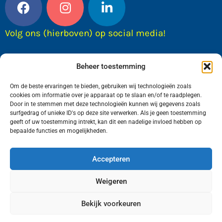
Volg ons (hierboven) op social media!
Beheer toestemming
Om de beste ervaringen te bieden, gebruiken wij technologieën zoals
cookies om informatie over je apparaat op te slaan en/of te raadplegen.
Door in te stemmen met deze technologieën kunnen wij gegevens zoals
surfgedrag of unieke ID's op deze site verwerken. Als je geen toestemming
geeft of uw toestemming intrekt, kan dit een nadelige invloed hebben op
bepaalde functies en mogelijkheden.
Wij van FranekerActueel.nl verzorgen het nieuws
in de Gemeente Waadhoeke. Met als hoofdplaats
Accepteren
Franeker.
Weigeren
Bekijk voorkeuren
Copyright © FranekerActueel 2009-2026
| Privacy |
Realisatie door WadUp