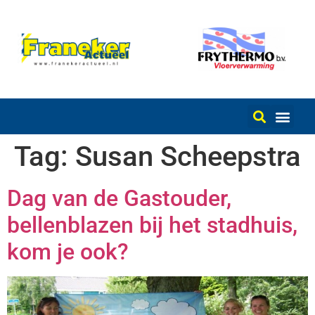
Tag:
Susan Scheepstra
Dag van de Gastouder,
bellenblazen bij het stadhuis,
kom je ook?