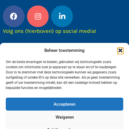
Volg ons (hierboven) op social media!
Beheer toestemming
Om de beste ervaringen te bieden, gebruiken wij technologieën zoals
cookies om informatie over je apparaat op te slaan en/of te raadplegen.
Door in te stemmen met deze technologieën kunnen wij gegevens zoals
surfgedrag of unieke ID's op deze site verwerken. Als je geen toestemming
geeft of uw toestemming intrekt, kan dit een nadelige invloed hebben op
bepaalde functies en mogelijkheden.
Wij van FranekerActueel.nl verzorgen het nieuws
in de Gemeente Waadhoeke. Met als hoofdplaats
Accepteren
Franeker.
Weigeren