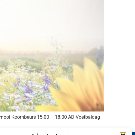
rnooi Koornbeurs 15.00 – 18.00 AD Voetbaldag