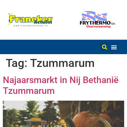
Tag:
Tzummarum
Najaarsmarkt in Nij Bethanië
Tzummarum