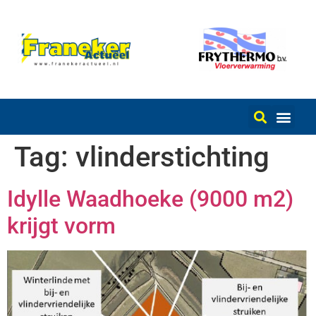
Tag:
vlinderstichting
Idylle Waadhoeke (9000 m2)
krijgt vorm