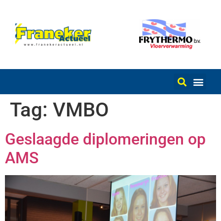
Tag:
VMBO
Geslaagde diplomeringen op
AMS