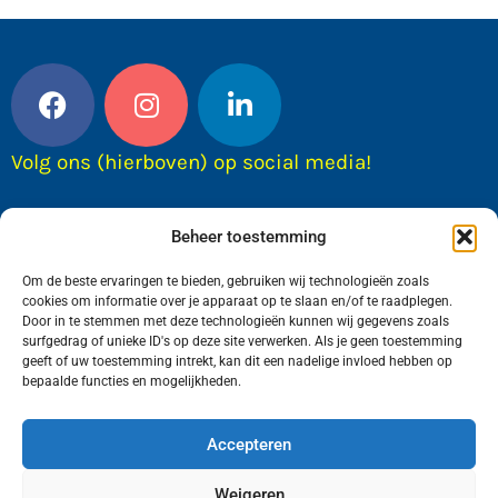
Volg ons (hierboven) op social media!
Beheer toestemming
Om de beste ervaringen te bieden, gebruiken wij technologieën zoals
cookies om informatie over je apparaat op te slaan en/of te raadplegen.
Door in te stemmen met deze technologieën kunnen wij gegevens zoals
surfgedrag of unieke ID's op deze site verwerken. Als je geen toestemming
geeft of uw toestemming intrekt, kan dit een nadelige invloed hebben op
bepaalde functies en mogelijkheden.
Wij van FranekerActueel.nl verzorgen het nieuws
in de Gemeente Waadhoeke. Met als hoofdplaats
Accepteren
Franeker.
Weigeren